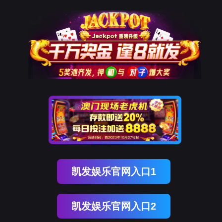
凯发娱乐官网入口1
凯发娱乐官网入口2